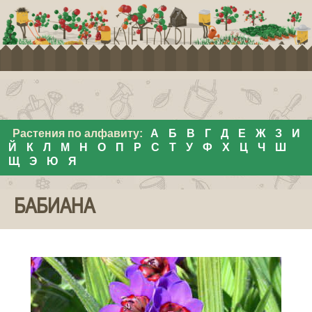
Растения по алфавиту:
А
Б
В
Г
Д
Е
Ж
З
И
Й
К
Л
М
Н
О
П
Р
С
Т
У
Ф
Х
Ц
Ч
Ш
Щ
Э
Ю
Я
БАБИАНА