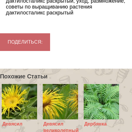
дактилосталикс раскрытый, уход, размножение,
советы по выращиванию растения
дактилосталикс раскрытый
ПОДЕЛИТЬСЯ:
Похожие Статьи
Девясил
Девясил
Дербянка
великолепный