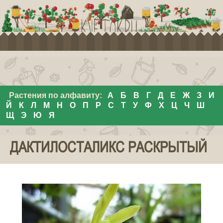
Растения по алфавиту:
А
Б
В
Г
Д
Е
Ж
З
И
Й
К
Л
М
Н
О
П
Р
С
Т
У
Ф
Х
Ц
Ч
Ш
Щ
Э
Ю
Я
ДАКТИЛОСТАЛИКС РАСКРЫТЫЙ