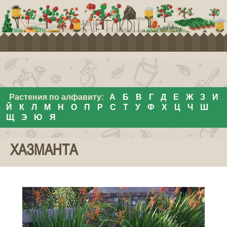
Растения по алфавиту:
А
Б
В
Г
Д
Е
Ж
З
И
Й
К
Л
М
Н
О
П
Р
С
Т
У
Ф
Х
Ц
Ч
Ш
Щ
Э
Ю
Я
ХАЗМАНТА