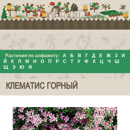
Растения по алфавиту:
А
Б
В
Г
Д
Е
Ж
З
И
Й
К
Л
М
Н
О
П
Р
С
Т
У
Ф
Х
Ц
Ч
Ш
Щ
Э
Ю
Я
КЛЕМАТИС ГОРНЫЙ