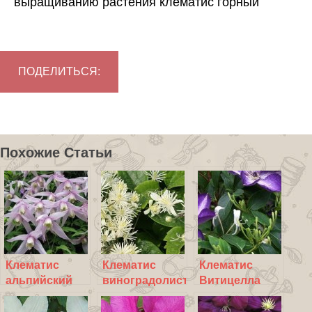
выращиванию растения клематис горный
ПОДЕЛИТЬСЯ:
Похожие Статьи
Клематис
Клематис
Клематис
альпийский
виноградолистный
Витицелла