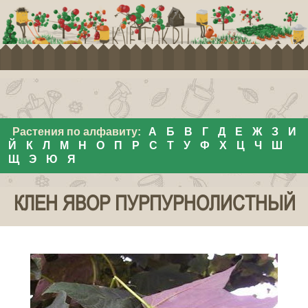
Растения по алфавиту:
А
Б
В
Г
Д
Е
Ж
З
И
Й
К
Л
М
Н
О
П
Р
С
Т
У
Ф
Х
Ц
Ч
Ш
Щ
Э
Ю
Я
КЛЕН ЯВОР ПУРПУРНОЛИСТНЫЙ