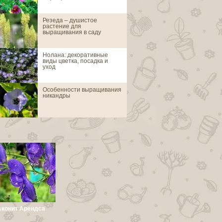
Резеда – душистое
Азинеума стат
растение для
выращивания в саду
Нолана: декоративные
Акантолимон
виды цветка, посадка и
уход
Особенности выращивания
Аконит алтайск
никандры
Аконит Арендса