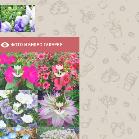
ФОТО И ВИДЕО ГАЛЕРЕЯ
Аконит бело-
фиолетовый
Аконит дубравный