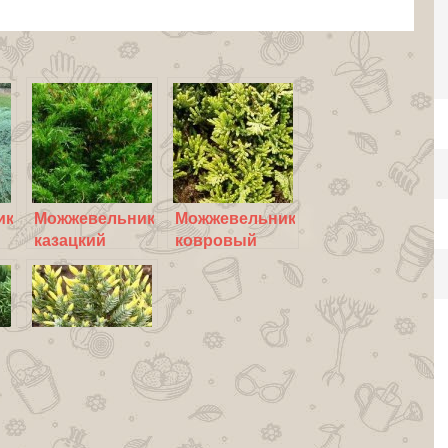
ик
Можжевельник
Можжевельник
казацкий
ковровый
ый
горизонтальный
ик
Можжевельник
Холгер