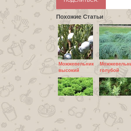
ПОДЕЛИТЬСЯ:
Похожие Статьи
Можжевельник
Можжевельн
высокий
голубой
кустарников
Можжевельник
Можжевельн
лежачий
твердый