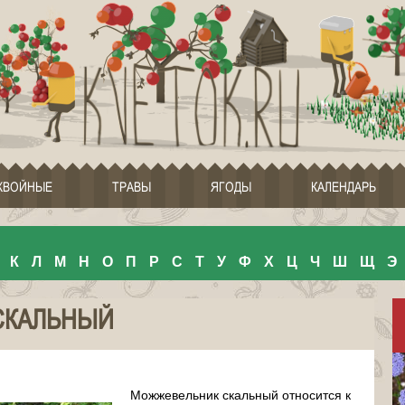
ХВОЙНЫЕ
ТРАВЫ
ЯГОДЫ
КАЛЕНДАРЬ
К
Л
М
Н
О
П
Р
С
Т
У
Ф
Х
Ц
Ч
Ш
Щ
Э
СКАЛЬНЫЙ
Можжевельник скальный относится к