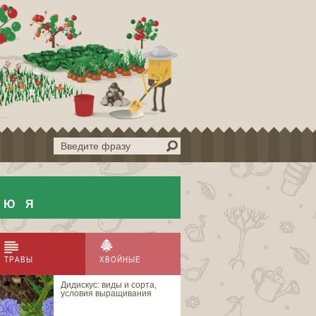
Ю
Я
ТРАВЫ
ХВОЙНЫЕ
Дидискус: виды и сорта,
Ель аянская
условия выращивания