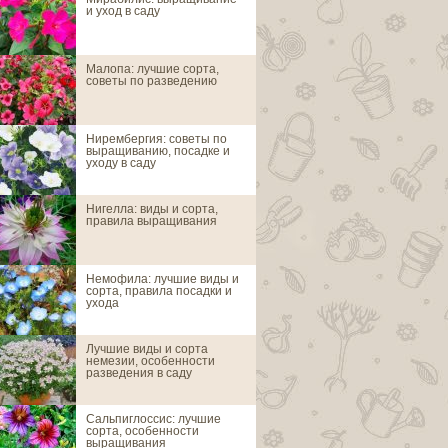
и уход в саду
Малопа: лучшие сорта,
Авран лекарст
советы по разведению
Нирембергия: советы по
Цветы агератум
выращиванию, посадке и
сорта, выращив
уходу в саду
Нигелла: виды и сорта,
Агростемма или
правила выращивания
Немофила: лучшие виды и
Аденофора или
сорта, правила посадки и
ухода
Лучшие виды и сорта
Адонис
немезии, особенности
разведения в саду
Сальпиглоссис: лучшие
Азинеума
сорта, особенности
выращивания