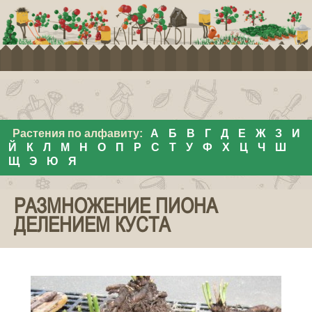
Растения по алфавиту:
А
Б
В
Г
Д
Е
Ж
З
И
Й
К
Л
М
Н
О
П
Р
С
Т
У
Ф
Х
Ц
Ч
Ш
Щ
Э
Ю
Я
РАЗМНОЖЕНИЕ ПИОНА
ДЕЛЕНИЕМ КУСТА