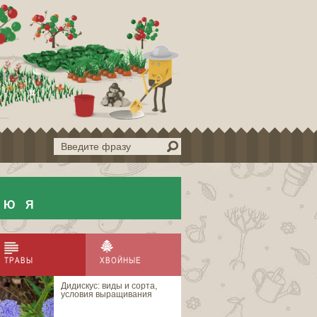
Ю
Я
ТРАВЫ
ХВОЙНЫЕ
Дидискус: виды и сорта,
Ель аянская
условия выращивания