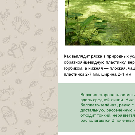
Как выглядит ряска в природных ус
обратнояйцевидную пластинку, ве
горбиком, а нижняя — плоская, ча
пластинки 2-7 мм, ширина 2-4 мм.
Верхняя сторона пластинк
вдоль средней линии. Ниж
беловато-зелёная, редко с
дистальную, рассечённую ж
отходит тонкий, неразветв
располагаются 2 почечных