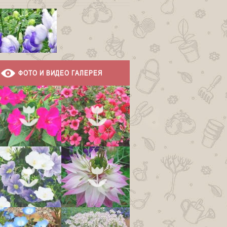
ФОТО И ВИДЕО ГАЛЕРЕЯ
Аконит бело-
фиолетовый
Аконит дубравный