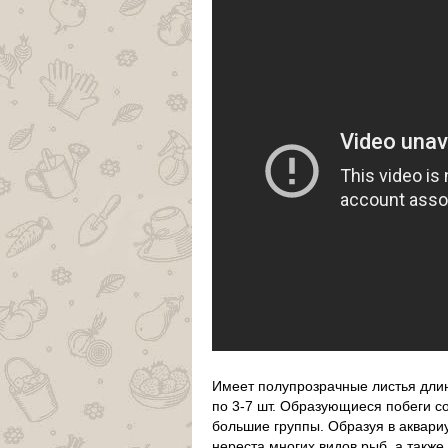
Имеет полупрозрачные листья длино
по 3-7 шт. Образующиеся побеги с
большие группы. Образуя в аквари
нереста многих видов рыб, а такж