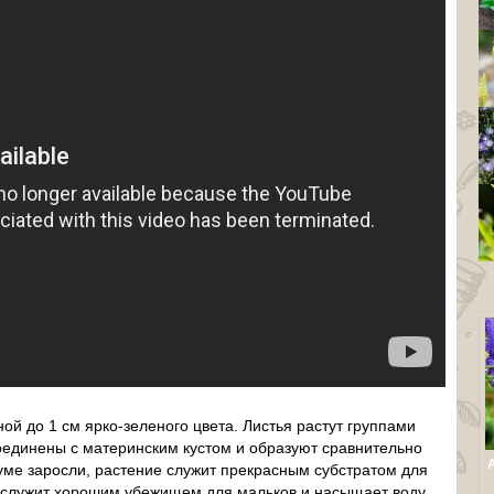
й до 1 см ярко-зеленого цвета. Листья растут группами
оединены с материнским кустом и образуют сравнительно
уме заросли, растение служит прекрасным субстратом для
е служит хорошим убежищем для мальков и насыщает воду