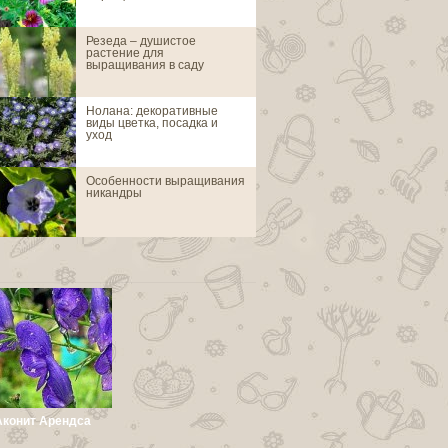
Резеда – душистое
Азинеума стат
растение для
выращивания в саду
Нолана: декоративные
Акантолимон
виды цветка, посадка и
уход
Особенности выращивания
Аконит алтайск
никандры
Аконит Арендса