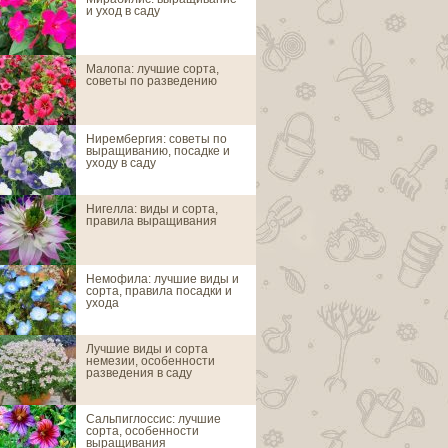
и уход в саду
Малопа: лучшие сорта,
Авран лекарст
советы по разведению
Нирембергия: советы по
Цветы агератум
выращиванию, посадке и
сорта, выращив
уходу в саду
Нигелла: виды и сорта,
Агростемма или
правила выращивания
Немофила: лучшие виды и
Аденофора или
сорта, правила посадки и
ухода
Лучшие виды и сорта
Адонис
немезии, особенности
разведения в саду
Сальпиглоссис: лучшие
Азинеума
сорта, особенности
выращивания