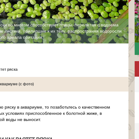
ски во многом способствуют птицы: перелетая с водоема
е листики, прилипшие к их телу, распространяя водоросли
ого ареала обитания.
стет ряска
квариуме (с фото)
 ряску в аквариуме, то позаботьтесь о качественном
ых условиях приспособленное к болотной жиже, в
ой воды не выносит.