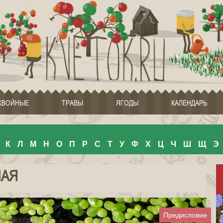
ХВОЙНЫЕ
ТРАВЫ
ЯГОДЫ
КАЛЕНДАРЬ
К
Л
М
Н
О
П
Р
С
Т
У
Ф
Х
Ц
Ч
Ш
Щ
Э
НАЯ
Предисловие