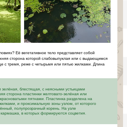
ловиях? Её вегетативное тело представляет собой
рхняя сторона которой слабовыпуклая или с выдающимся
ще с тремя, реже с четырьмя или пятью жилками. Длина
и зелёная, блестящая, с неясными устьицами
няя сторона пластинки желтовато-зелёная или
 красноватыми пятнами. Пластинка разделена на
илками, и проксимальную зоны узлом, от которого
лённый, полупрозрачный корень. На узле
 кармашка, в которых формируются соцветия.