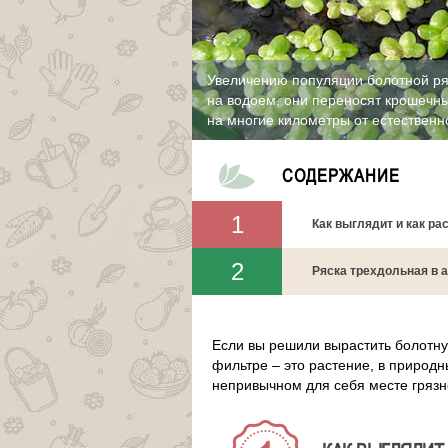
Увеличению популяции болотной ря
на водоем, они переносят крошечны
на многие километры от естественн
СОДЕРЖАНИЕ
Как выглядит и как ра
Ряска трехдольная в а
Если вы решили вырастить болотную
фильтре – это растение, в природн
непривычном для себя месте грязн