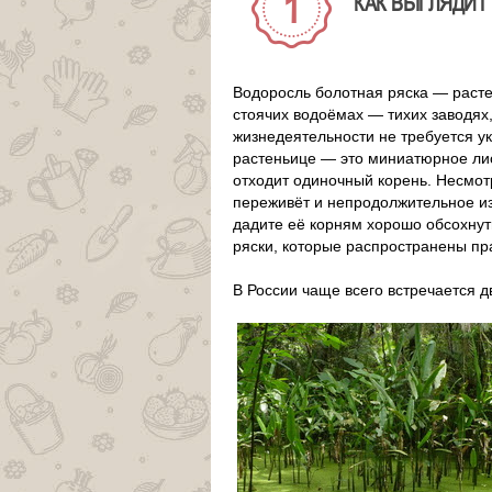
КАК ВЫГЛЯДИТ 
Водоросль болотная ряска — расте
стоячих водоёмах — тихих заводях
жизнедеятельности не требуется у
растеньице — это миниатюрное лис
отходит одиночный корень. Несмотр
переживёт и непродолжительное из
дадите её корням хорошо обсохнут
ряски, которые распространены пра
В России чаще всего встречается д