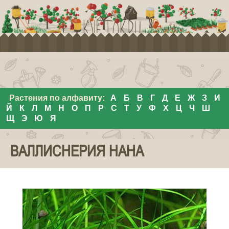
Растения по алфавиту:
А
Б
В
Г
Д
Е
Ж
З
И
Й
К
Л
М
Н
О
П
Р
С
Т
У
Ф
Х
Ц
Ч
Ш
Щ
Э
Ю
Я
ВАЛЛИСНЕРИЯ НАНА