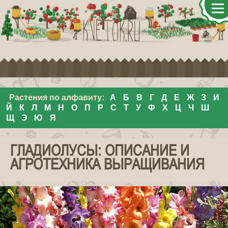
Растения по алфавиту:
А
Б
В
Г
Д
Е
Ж
З
И
Й
К
Л
М
Н
О
П
Р
С
Т
У
Ф
Х
Ц
Ч
Ш
Щ
Э
Ю
Я
ГЛАДИОЛУСЫ: ОПИСАНИЕ И
АГРОТЕХНИКА ВЫРАЩИВАНИЯ