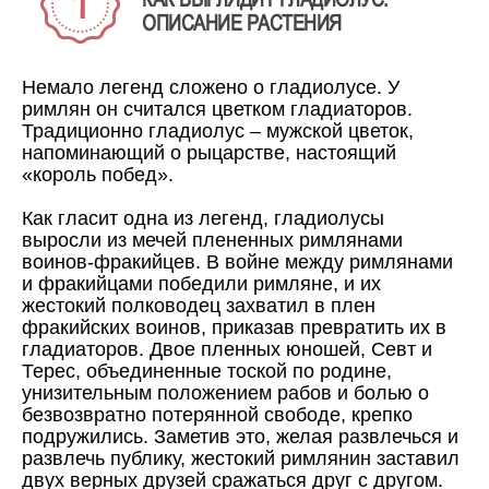
ОПИСАНИЕ РАСТЕНИЯ
Немало легенд сложено о гладиолусе. У
римлян он считался цветком гладиаторов.
Традиционно гладиолус – мужской цветок,
напоминающий о рыцарстве, настоящий
«король побед».
Как гласит одна из легенд, гладиолусы
выросли из мечей плененных римлянами
воинов-фракийцев. В войне между римлянами
и фракийцами победили римляне, и их
жестокий полководец захватил в плен
фракийских воинов, приказав превратить их в
гладиаторов. Двое пленных юношей, Севт и
Терес, объединенные тоской по родине,
унизительным положением рабов и болью о
безвозвратно потерянной свободе, крепко
подружились. Заметив это, желая развлечься и
развлечь публику, жестокий римлянин заставил
двух верных друзей сражаться друг с другом.