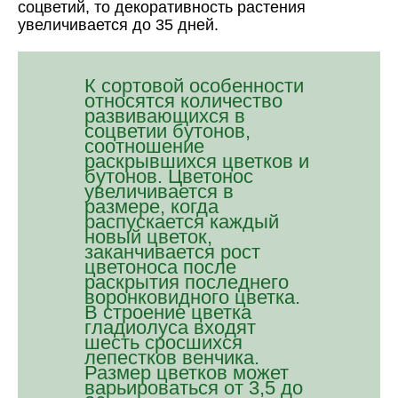
соцветий, то декоративность растения
увеличивается до 35 дней.
К сортовой особенности
относятся количество
развивающихся в
соцветии бутонов,
соотношение
раскрывшихся цветков и
бутонов. Цветонос
увеличивается в
размере, когда
распускается каждый
новый цветок,
заканчивается рост
цветоноса после
раскрытия последнего
воронковидного цветка.
В строение цветка
гладиолуса входят
шесть сросшихся
лепестков венчика.
Размер цветков может
варьироваться от 3,5 до