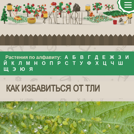
Растения по алфавиту:
А
Б
В
Г
Д
Е
Ж
З
И
Й
К
Л
М
Н
О
П
Р
С
Т
У
Ф
Х
Ц
Ч
Ш
Щ
Э
Ю
Я
КАК ИЗБАВИТЬСЯ ОТ ТЛИ