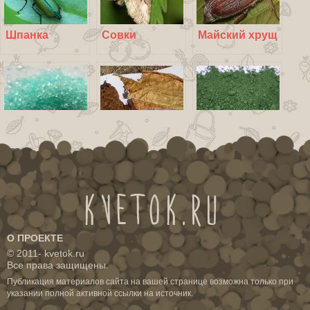
Шпанка
Совки
Майский хрущ
Анабазин
Табачный
Парижская
сульфат
отвар
зелень
О ПРОЕКТЕ
© 2011-
kvetok.ru
Все права защищены.
Публикация материалов сайта на вашей странице возможна только при
Болезни и
указании полной активной ссылки на источник.
вредители