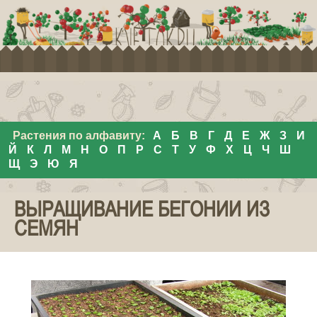
Растения по алфавиту:
А
Б
В
Г
Д
Е
Ж
З
И
Й
К
Л
М
Н
О
П
Р
С
Т
У
Ф
Х
Ц
Ч
Ш
Щ
Э
Ю
Я
ВЫРАЩИВАНИЕ БЕГОНИИ ИЗ
СЕМЯН