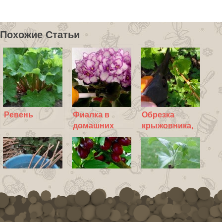
Похожие Статьи
Ревень
Фиалка в
Обрезка
домашних
крыжовника,
условиях:
обрезка
особенности
крыжовника
ухода за
весной
цветком
Размножение
Зеленое
Размножение
винограда
черенкование
груши