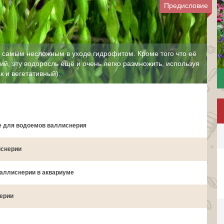
Предисловие
 самым несложным в уходе гидрофитом. Кроме того что её
ий, эту водоросль ещё и очень легко размножить, используя
к и вегетативный).
е для водоемов валлиснерия
иснерии
аллиснерии в аквариуме
ерии