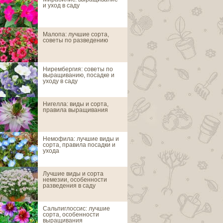
и уход в саду
Малопа: лучшие сорта,
Авран лекарст
советы по разведению
Нирембергия: советы по
Цветы агератум
выращиванию, посадке и
сорта, выращив
уходу в саду
Нигелла: виды и сорта,
Агростемма или
правила выращивания
Немофила: лучшие виды и
Аденофора или
сорта, правила посадки и
ухода
Лучшие виды и сорта
Адонис
немезии, особенности
разведения в саду
Сальпиглоссис: лучшие
Азинеума
сорта, особенности
выращивания