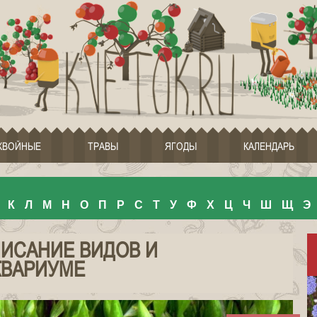
ХВОЙНЫЕ
ТРАВЫ
ЯГОДЫ
КАЛЕНДАРЬ
К
Л
М
Н
О
П
Р
С
Т
У
Ф
Х
Ц
Ч
Ш
Щ
Э
ПИСАНИЕ ВИДОВ И
КВАРИУМЕ