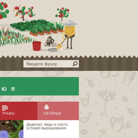
Ю
Я
ТРАВЫ
ХВОЙНЫЕ
Дидискус: виды и сорта,
Ель аянская
условия выращивания