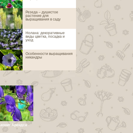
Резеда – душистое
Азинеума стат
растение для
выращивания в саду
Нолана: декоративные
Акантолимон
виды цветка, посадка и
уход
Особенности выращивания
Аконит алтайск
никандры
Аконит Арендса