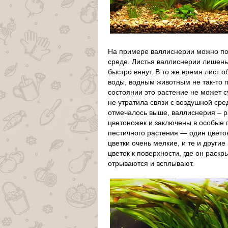
На примере валлиснерии можно пок
среде. Листья валлиснерии лишены
быстро вянут. В то же время лист
воды, водным животным не так-то п
состоянии это растение не может 
не утратила связи с воздушной сре
отмечалось выше, валлиснерия – р
цветоножек и заключены в особые п
пестичного растения — один цвето
цветки очень мелкие, и те и други
цветок к поверхности, где он раск
отрываются и всплывают.