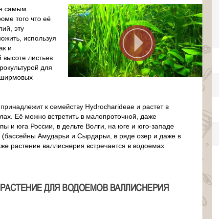
ся самым
оме того что её
ий, эту
ножить, используя
ак и
й высоте листьев
рокультурой для
в ширмовых
 .) принадлежит к семейству Hydrocharideae и растет в
алах. Её можно встретить в малопроточной, даже
ы и юга России, в дельте Волги, на юге и юго-западе
 (бассейны Амударьи и Сырдарьи, в ряде озер и даже в
кже растение валлиснерия встречается в водоемах
 РАСТЕНИЕ ДЛЯ ВОДОЕМОВ ВАЛЛИСНЕРИЯ