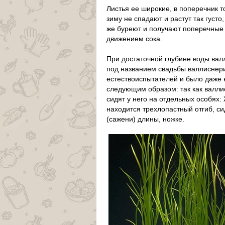
Листья ее широкие, в поперечник т
зиму не спадают и растут так густо
же буреют и получают поперечные
движением сока.
При достаточной глубине воды валл
под названием свадьбы валлиснер
естествоиспытателей и было даже 
следующим образом: так как валли
сидят у него на отдельных особях:
находится трехлопастный отгиб, с
(сажени) длины, ножке.