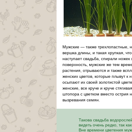
Мужские — также трехлопастные, но
вершка длины, и такая хрупкая, чт
наступает свадьба, спирали ножек 
поверхность, мужские же тем врем
растения, отрываются и также всп
женских цветов, которые плывут к н
осыпают их своей золотистой цвете
женские, все круче и круче стягив
штопора с цветком вместо острия 
вызревания семян.
Такова свадьба водоросле
видеть очень редко, так ка
Вне времени цветения муж