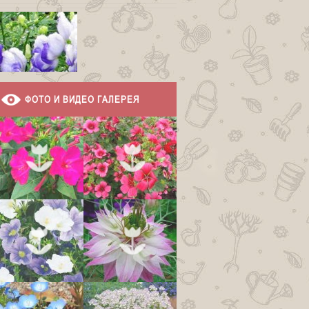
ФОТО И ВИДЕО ГАЛЕРЕЯ
Аконит бело-
фиолетовый
Аконит дубравный