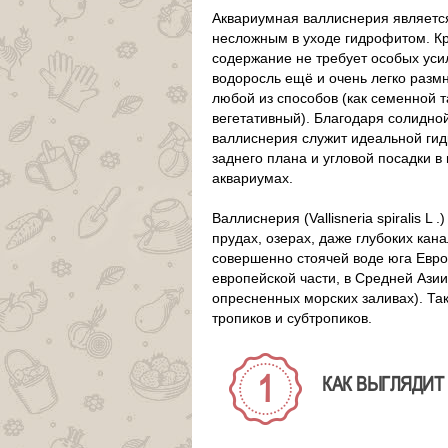
Аквариумная валлиснерия являет
несложным в уходе гидрофитом. Кр
содержание не требует особых усил
водоросль ещё и очень легко разм
любой из способов (как семенной т
вегетативный). Благодаря солидно
валлиснерия служит идеальной гид
заднего плана и угловой посадки 
аквариумах.
Валлиснерия (Vallisneria spiralis L
прудах, озерах, даже глубоких кан
совершенно стоячей воде юга Европ
европейской части, в Средней Азии
опресненных морских заливах). Та
тропиков и субтропиков.
КАК ВЫГЛЯДИТ