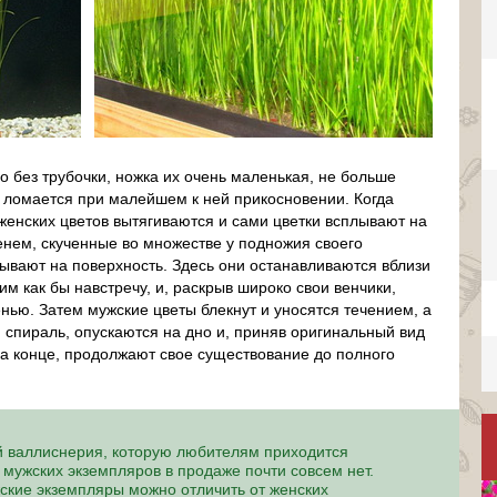
 без трубочки, ножка их очень маленькая, не больше
о ломается при малейшем к ней прикосновении. Когда
женских цветов вытягиваются и сами цветки всплывают на
енем, скученные во множестве у подножия своего
лывают на поверхность. Здесь они останавливаются вблизи
им как бы навстречу, и, раскрыв широко свои венчики,
нью. Затем мужские цветы блекнут и уносятся течением, а
ая спираль, опускаются на дно и, приняв оригинальный вид
на конце, продолжают свое существование до полного
й валлиснерия, которую любителям приходится
к мужских экземпляров в продаже почти совсем нет.
ские экземпляры можно отличить от женских