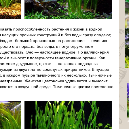
азать приспособленность растения к жизни в водной
 несущих прочных конструкций и без воды сразу опадают,
 обладает большой прочностью на растяжение — течению
росто его порвать. Без воды, в полупогруженном
существовать. Оно — настоящее водное. Но валлиснерия
дой и выносит к поверхности генеративные органы. Как
астение двудомное, цветки — на концах подводных
узыри из двух плотно сомкнутых прицветников. В пузыре
к, в каждом пузыре тычиночного их несколько. Тычиночные
е невзрачные. Женская цветоножка удлиняется и выносит
рывается в воздушной среде. Тычиночные цветки постепенно