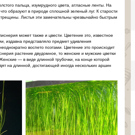
олстого пальца, изумрудного цвета, атласные ленты. На
, что образуют в природе сплошной зеленый луг. К старости
 трещины. Листья эти замечательны чрезвычайно быстрым
иснерия может также и цвести. Цветение это, известное
ии, издавна представляло предмет удивления
неоднократно воспето поэтами. Цветение это происходит
снерия растение двудомное, то женские и мужские цветки
 Женские — в виде длинной трубочки, на конце которой
идят на длинной, достигающей иногда нескольких аршин