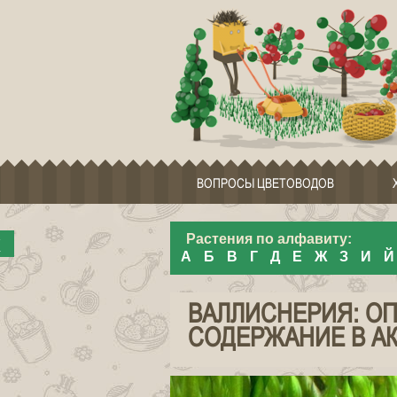
ВОПРОСЫ ЦВЕТОВОДОВ
x
Растения по алфавиту:
А
Б
В
Г
Д
Е
Ж
З
И
Й
ВАЛЛИСНЕРИЯ: О
СОДЕРЖАНИЕ В А