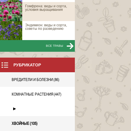
Гомфрена: виды и сорта,
Ель восточная
условия выращивания
Эндимион: виды и сорта,
Ель восточная 
советы по разведению
ВСЕ ТРАВЫ
ВСЕ Х
РУБРИКАТОР
ВРЕДИТЕЛИ И БОЛЕЗНИ
(86)
КОМНАТНЫЕ РАСТЕНИЯ
(447)
►
ХВОЙНЫЕ
(105)